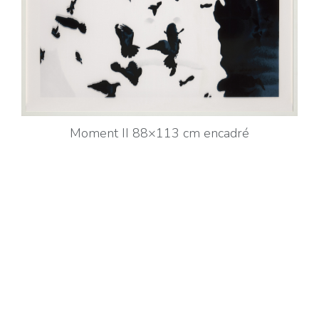
Moment II 88×113 cm encadré