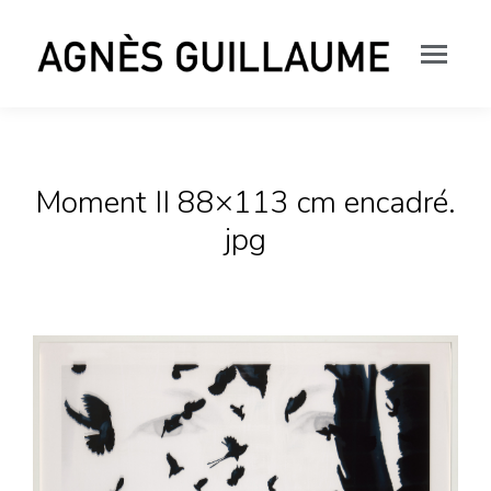
Moment II 88×113 cm encadré.
jpg